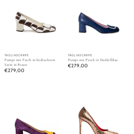
Anbieter:
TAGLIASCARPE
Anbieter:
TAGLIASCARPE
Pumps mit Patch in bedrucktem
Pumps mit Patch in Dunkelblau
Satin in Braun
Normaler Preis
€279,00
Normaler Preis
€279,00
Pumps mit Patch in Lila
Pumps mit Stilettoabsatz in Bro