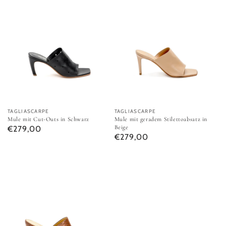
Anbieter:
TAGLIASCARPE
Anbieter:
TAGLIASCARPE
Mule mit Cut-Outs in Schwarz
Mule mit geradem Stilettoabsatz in
Normaler Preis
Beige
€279,00
Normaler Preis
€279,00
Mule Sandalette mit Holzabsatz in Cognac
Mules mit Schleife in Türkis in P