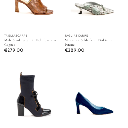
Anbieter:
TAGLIASCARPE
Anbieter:
TAGLIASCARPE
Mule Sandalette mit Holzabsatz in
Mules mit Schleife in Türkis in
Cognac
Pitone
Normaler Preis
Normaler Preis
€279,00
€289,00
Neopren-Stiefel mit Lederkontrast in Schwarz
Pumps aus Samt in Denimblau