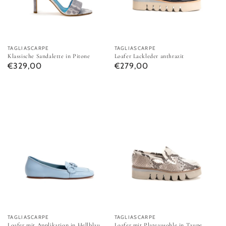
Anbieter:
TAGLIASCARPE
Anbieter:
TAGLIASCARPE
Klassische Sandalette in Pitone
Loafer Lackleder anthrazit
Normaler Preis
Normaler Preis
€329,00
€279,00
Loafer mit Applikation in Hellblau
Loafer mit Plateausohle in Taup
Anbieter:
TAGLIASCARPE
Anbieter:
TAGLIASCARPE
Loafer mit Applikation in Hellblau
Loafer mit Plateausohle in Taupe