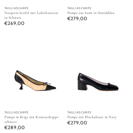
Anbieter:
TAGLIASCARPE
Anbieter:
TAGLIASCARPE
Neopren-Stiefel mit Lederkontrast
Pumps aus Samt in Denimblau
in Schwarz
Normaler Preis
€279,00
Normaler Preis
€269,00
Pumps in Beige mit Kontrastkappe schwarz
Pumps mit Blockabsatz in Navy
Anbieter:
TAGLIASCARPE
Anbieter:
TAGLIASCARPE
Pumps in Beige mit Kontrastkappe
Pumps mit Blockabsatz in Navy
schwarz
Normaler Preis
€279,00
Normaler Preis
€289,00