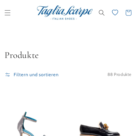
Direkt zum Inhalt
Wunschliste
Warenko
Kategorie:
Produkte
88 Produkte
Filtern und sortieren
Klassische Sandalette in Pitone
Loafer Lackleder anthrazit