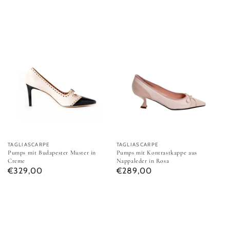
Pumps mit Budapester Muster in Creme
Pumps mit Kontrastkappe aus Na
Anbieter:
TAGLIASCARPE
Anbieter:
TAGLIASCARPE
Pumps mit Budapester Muster in
Pumps mit Kontrastkappe aus
Creme
Nappaleder in Rosa
Normaler Preis
Normaler Preis
€329,00
€289,00
Pumps mit Patch in bedrucktem Satin in Braun
Pumps mit Patch in Dunkelblau