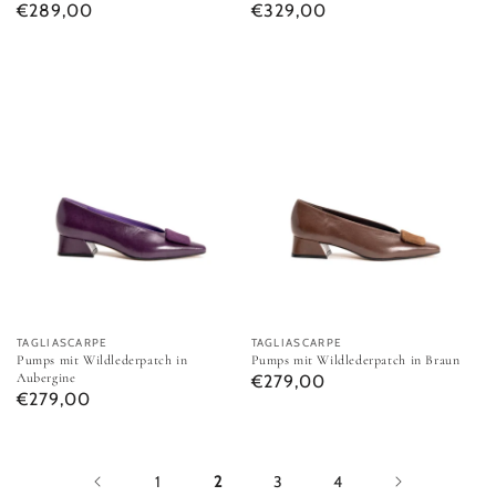
Normaler Preis
Normaler Preis
€289,00
€329,00
Pumps mit Wildlederpatch in Aubergine
Pumps mit Wildlederpatch in Br
Anbieter:
TAGLIASCARPE
Anbieter:
TAGLIASCARPE
Pumps mit Wildlederpatch in
Pumps mit Wildlederpatch in Braun
Aubergine
Normaler Preis
€279,00
Normaler Preis
€279,00
1
2
3
4