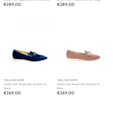
Normaler Preis
Normaler Preis
€289,00
€289,00
Loafer mit Swarovski Steinen in Navy
Loafer mit Swarovski Steinen in
Anbieter:
TAGLIASCARPE
Anbieter:
TAGLIASCARPE
Loafer mit Swarovski Steinen in
Loafer mit Swarovski Steinen in
Navy
Rosa
Normaler Preis
Normaler Preis
€269,00
€269,00
Mule mit Cut-Outs in Schwarz
Mule mit geradem Stilettoabsatz