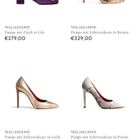
Anbieter:
TAGLIASCARPE
Anbieter:
TAGLIASCARPE
Pumps mit Patch in Lila
Pumps mit Stilettoabsatz in Bronze
Normaler Preis
Normaler Preis
€279,00
€329,00
Pumps mit Stilettoabsatz in Gold
Pumps mit Stilettoabsatz in Pito
Anbieter:
TAGLIASCARPE
Anbieter:
TAGLIASCARPE
Pumps mit Stilettoabsatz in Gold
Pumps mit Stilettoabsatz in Pitone