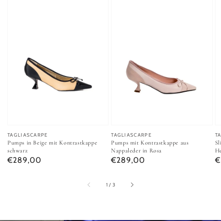
A
T
Anbieter:
TAGLIASCARPE
Anbieter:
TAGLIASCARPE
Sl
Pumps in Beige mit Kontrastkappe
Pumps mit Kontrastkappe aus
He
schwarz
Nappaleder in Rosa
N
Normaler Preis
Normaler Preis
€
€289,00
€289,00
von
1
/
3