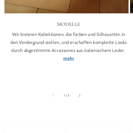
MODELLE
Wir kreieren Kollektionen, die Farben und Silhouetten in
den Vordergrund stellen, und erschaffen komplette Looks
durch abgestimmte Accessoires aus italienischem Leder.
mehr
von
1
/
3
Pumps in Beige mit Kontrastkappe schwarz
Pumps mit Kontrastkappe aus Na
S