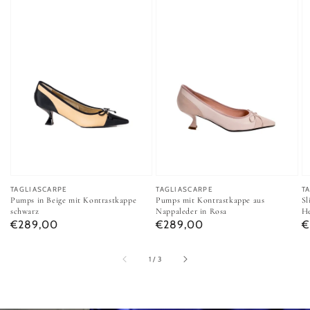
A
T
Anbieter:
TAGLIASCARPE
Anbieter:
TAGLIASCARPE
Sl
Pumps in Beige mit Kontrastkappe
Pumps mit Kontrastkappe aus
He
schwarz
Nappaleder in Rosa
N
Normaler Preis
Normaler Preis
€
€289,00
€289,00
von
1
/
3