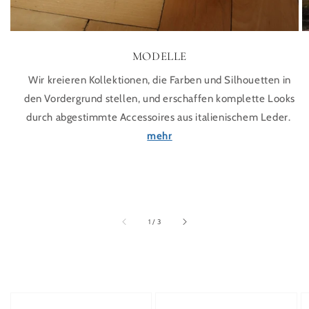
MODELLE
Wir kreieren Kollektionen, die Farben und Silhouetten in
den Vordergrund stellen, und erschaffen komplette Looks
durch abgestimmte Accessoires aus italienischem Leder.
mehr
von
1
/
3
Pumps in Beige mit Kontrastkappe schwarz
Pumps mit Kontrastkappe aus Na
S