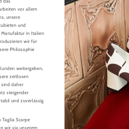
nd das
 arbeiten vor allem
ns, unsere
zubieten und
 Manufaktur in Italien
roduzieren wir für
nsere Philosophie
 Kunden weitergeben,
sere zeitlosen
 sind daher
otz steigender
tabil und zuverlässig
 Taglia Scarpe
en wir via unserem