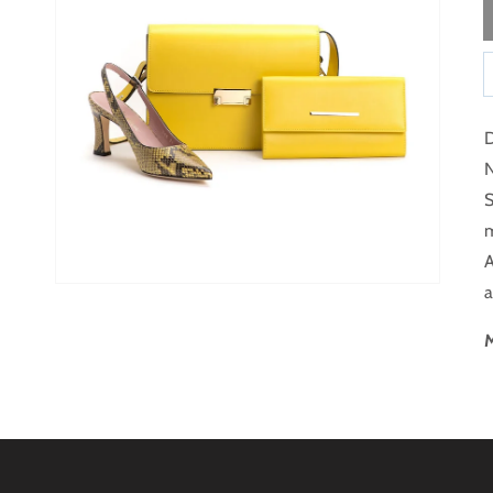
Medien 1 in Galerieansicht öffnen
D
N
S
m
A
a