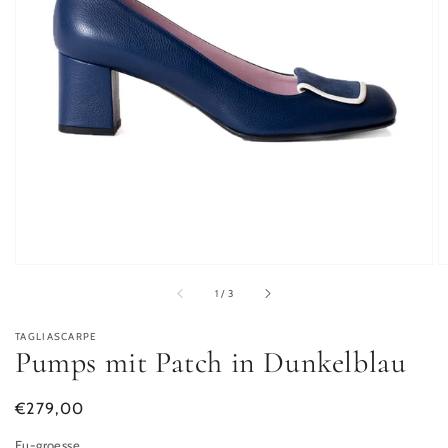
von
1
/
3
TAGLIASCARPE
Pumps mit Patch in Dunkelblau
Normaler Preis
€279,00
Eu-groesse