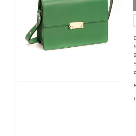
Medien 1 in Galerieansicht öffnen
D
N
S
S
z
I