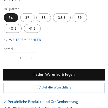
Eu-groesse
36
37
38
38,5
39
40,5
41,5
WEITEREMPFEHLEN
Anzahl
Verringeren Sie die Menge für Pumps mit Stilettoab
Erhöhen Sie die Menge für Pumps mit St
In den Warenkorb legen
Auf die Wunschliste
✓ Persönliche Produkt- und Größenberatung