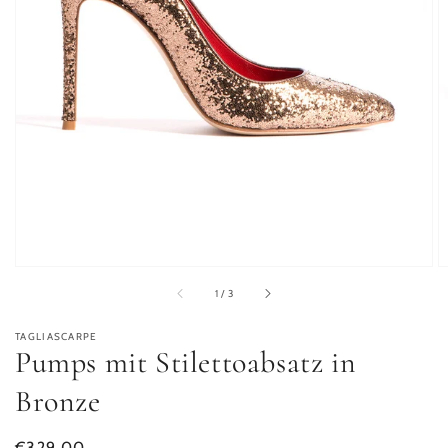
von
1
/
3
TAGLIASCARPE
Pumps mit Stilettoabsatz in
Bronze
Normaler Preis
€329,00