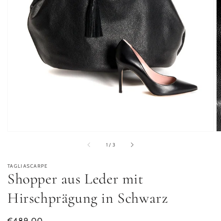
von
1
/
3
TAGLIASCARPE
Shopper aus Leder mit
Hirschprägung in Schwarz
Normaler Preis
€489,00