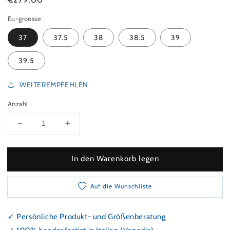
Eu-groesse
37
37.5
38
38.5
39
39.5
WEITEREMPFEHLEN
Anzahl
Verringeren Sie die Menge für Pumps mit Wildleder
Erhöhen Sie die Menge für Pumps mit W
In den Warenkorb legen
Auf die Wunschliste
✓ Persönliche Produkt- und Größenberatung