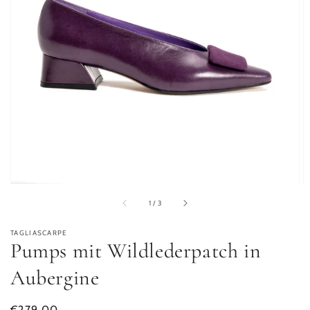
von
1
/
3
TAGLIASCARPE
Pumps mit Wildlederpatch in
Aubergine
Normaler Preis
€279,00