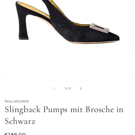
von
1
/
3
TAGLIASCARPE
Slingback Pumps mit Brosche in
Schwarz
Normaler Preis
€289,00