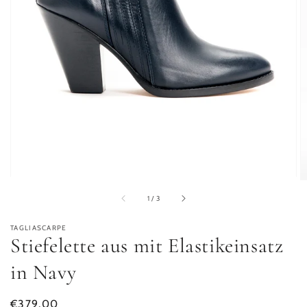
von
1
/
3
TAGLIASCARPE
Stiefelette aus mit Elastikeinsatz
in Navy
Normaler Preis
€379,00