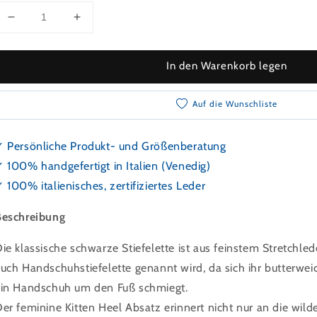
Verringeren Sie die Menge für Stiefelette mit Kittenhe
Erhöhen Sie die Menge für Stiefelette mit 
In den Warenkorb legen
Auf die Wunschliste
 Persönliche Produkt- und Größenberatung
 100% handgefertigt in Italien (Venedig)
 100% italienisches, zertifiziertes Leder
Beschreibung
ie klassische schwarze Stiefelette ist aus feinstem Stretchlede
uch Handschuhstiefelette genannt wird, da sich ihr butterwe
icht öffnen
ein Handschuh um den Fuß schmiegt.
er feminine Kitten Heel Absatz erinnert nicht nur an die wild