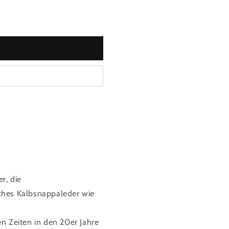
els in Schwarz
Kittenheels in Schwarz
r, die
iches Kalbsnappaleder wie
en Zeiten in den 20er Jahre