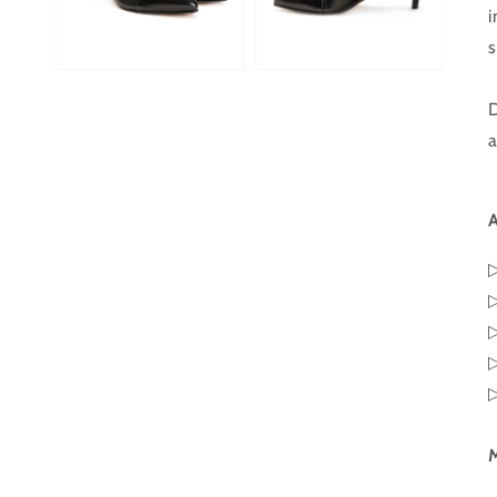
i
s
D
a
A
▷
▷
M