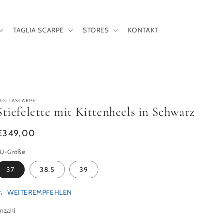
TAGLIA SCARPE
STORES
KONTAKT
AGLIASCARPE
Stiefelette mit Kittenheels in Schwarz
Normaler Preis
€349,00
U-Größe
37
38.5
39
WEITEREMPFEHLEN
nzahl