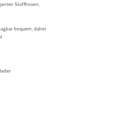
eganten Stoffhosen,
chlagbar bequem, daher
e!
leder