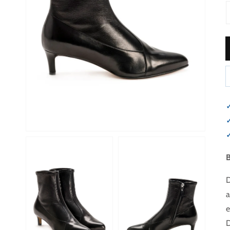
Medien 1 in Galerieansicht öffnen
✓
✓
✓
D
a
Medien 2 in Galerieansicht öffnen
Medien 3 in Galerieans
D